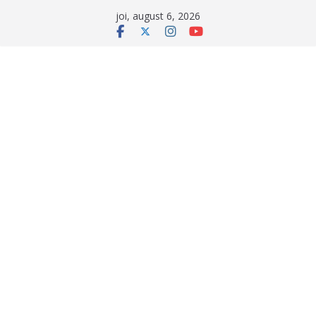
Sari
joi, august 6, 2026
la
conținut