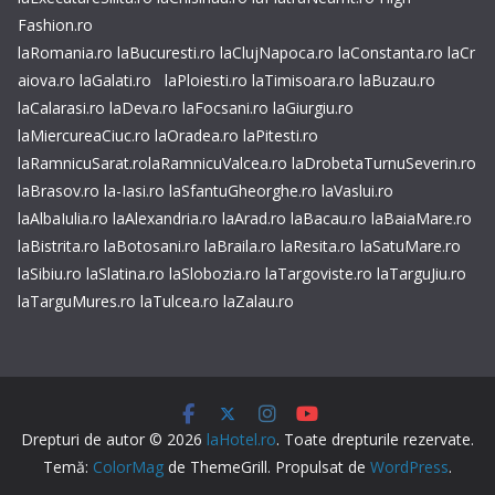
Fashion.ro
laRomania.ro
laBucuresti.ro
laClujNapoca.ro
laConstanta.ro
laCr
aiova.ro
laGalati.ro
laPloiesti.ro
laTimisoara.ro
laBuzau.ro
laCalarasi.ro
laDeva.ro
laFocsani.ro
laGiurgiu.ro
laMiercureaCiuc.ro
laOradea.ro
laPitesti.ro
laRamnicuSarat.ro
laRamnicuValcea.ro
laDrobetaTurnuSeverin.ro
laBrasov.ro
la-Iasi.ro
laSfantuGheorghe.ro
laVaslui.ro
laAlbaIulia.ro
laAlexandria.ro
laArad.ro
laBacau.ro
laBaiaMare.ro
laBistrita.ro
laBotosani.ro
laBraila.ro
laResita.ro
laSatuMare.ro
laSibiu.ro
laSlatina.ro
laSlobozia.ro
laTargoviste.ro
laTarguJiu.ro
laTarguMures.ro
laTulcea.ro
laZalau.ro
Drepturi de autor © 2026
laHotel.ro
. Toate drepturile rezervate.
Temă:
ColorMag
de ThemeGrill. Propulsat de
WordPress
.