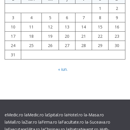
1
2
3
4
5
6
7
8
9
10
11
12
13
14
15
16
17
18
19
20
21
22
23
24
25
26
27
28
29
30
31
« iun.
eMedic.ro
laMedic.ro
laSpital.ro
laHotel.ro
la-Masa.ro
laMall.ro
laZiar.ro
laFirma.ro
laFacultate.ro
la-Suceava.ro
laExecutareSilita.ro
laChisinau.ro
laPiatraNeamt.ro
High-