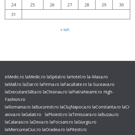
24
25
26
27
28
29
30
31
« iun.
eMedic.ro
laMedic.ro
laSpital.ro
laHotel.ro
la-Masa.ro
laMall.ro
laZiar.ro
laFirma.ro
laFacultate.ro
la-Suceava.ro
laExecutareSilita.ro
laChisinau.ro
laPiatraNeamt.ro
High-
Fashion.ro
laRomania.ro
laBucuresti.ro
laClujNapoca.ro
laConstanta.ro
laCr
aiova.ro
laGalati.ro
laPloiesti.ro
laTimisoara.ro
laBuzau.ro
laCalarasi.ro
laDeva.ro
laFocsani.ro
laGiurgiu.ro
laMiercureaCiuc.ro
laOradea.ro
laPitesti.ro