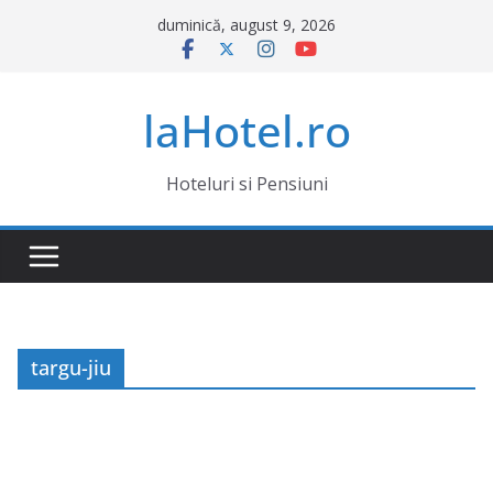
Sari
duminică, august 9, 2026
la
conținut
laHotel.ro
Hoteluri si Pensiuni
targu-jiu