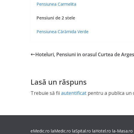
Pensiunea Carmelita
Pensiuni de 2 stele
Pensiunea Cărămida Verde
Hoteluri, Pensiuni in orasul Curtea de Arge
Lasă un răspuns
Trebuie să fii
autentificat
pentru a publica un 
eMedic.ro
laMedic.ro
laSpital.ro
laHotel.ro
la-Masa.ro