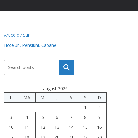
Articole / Stiri
Hoteluri, Pensiuni, Cabane
Caută
august 2026
L
MA
MI
J
V
S
D
1
2
3
4
5
6
7
8
9
10
11
12
13
14
15
16
17
18
19
20
21
22
23