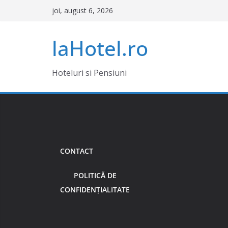
Sari
joi, august 6, 2026
la
conținut
laHotel.ro
Hoteluri si Pensiuni
CONTACT
POLITICĂ DE
CONFIDENȚIALITATE