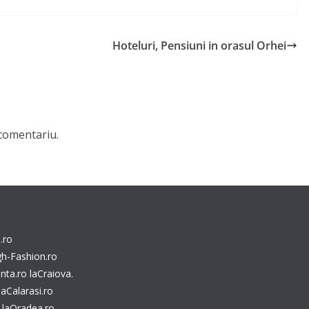
Hoteluri, Pensiuni in orasul Orhei
comentariu.
.ro
gh-Fashion.ro
nta.ro
laCraiova.
laCalarasi.ro
laOradea.ro