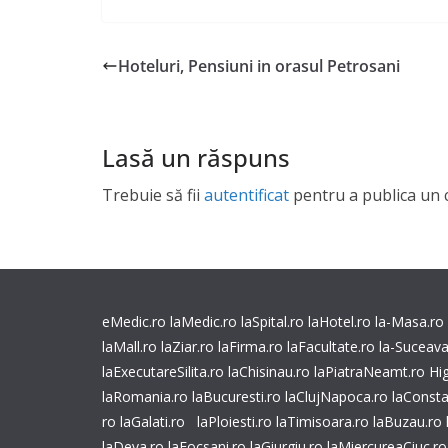
Hoteluri, Pensiuni in orasul Petrosani
Lasă un răspuns
Trebuie să fii
autentificat
pentru a publica un 
eMedic.ro
laMedic.ro
laSpital.ro
laHotel.ro
la-Masa.ro
laMall.ro
laZiar.ro
laFirma.ro
laFacultate.ro
la-Suceava
laExecutareSilita.ro
laChisinau.ro
laPiatraNeamt.ro
Hi
laRomania.ro
laBucuresti.ro
laClujNapoca.ro
laConsta
ro
laGalati.ro
laPloiesti.ro
laTimisoara.ro
laBuzau.ro
laDeva.ro
laFocsani.ro
laGiurgiu.ro
laMiercureaCiuc.ro