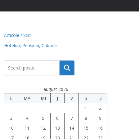
Articole / Stiri
Hoteluri, Pensiuni, Cabane
Caută
august 2026
L
MA
MI
J
V
S
D
1
2
3
4
5
6
7
8
9
10
11
12
13
14
15
16
17
18
19
20
21
22
23