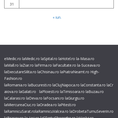
31
« iun.
eMedic.ro
laMedic.ro
laSpital.ro
laHotel.ro
la-Masa.ro
laMall.ro
laZiar.ro
laFirma.ro
laFacultate.ro
la-Suceava.ro
laExecutareSilita.ro
laChisinau.ro
laPiatraNeamt.ro
High-
Fashion.ro
laRomania.ro
laBucuresti.ro
laClujNapoca.ro
laConstanta.ro
laCr
aiova.ro
laGalati.ro
laPloiesti.ro
laTimisoara.ro
laBuzau.ro
laCalarasi.ro
laDeva.ro
laFocsani.ro
laGiurgiu.ro
laMiercureaCiuc.ro
laOradea.ro
laPitesti.ro
laRamnicuSarat.ro
laRamnicuValcea.ro
laDrobetaTurnuSeverin.ro
laBrasov.ro
la-Iasi.ro
laSfantuGheorghe.ro
laVaslui.ro